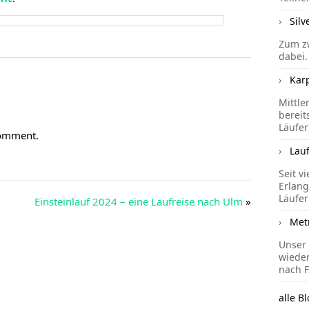
Silv
Zum zw
dabei.
Kar
Mittle
bereit
Läufer
comment.
Lau
Seit v
Erlang
Läufer
Einsteinlauf 2024 – eine Laufreise nach Ulm
»
Met
Unser 
wieder
nach F
alle Bl