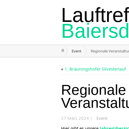
Lauftref
Baiersd
Event
Regionale Veranstalt
«
1. Bräuningshofer Silvesterlauf
Regionale
Veranstal
27 März 2024 |
Event
Hier gibt es unsere
Jahresübersi