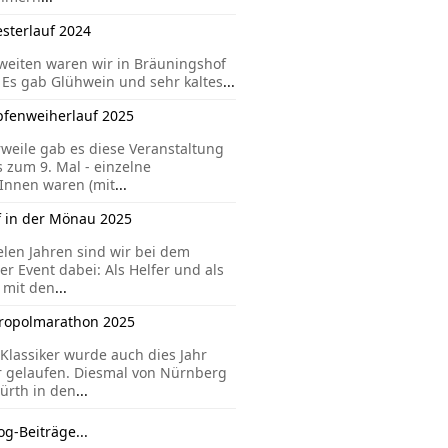
esterlauf 2024
eiten waren wir in Bräuningshof
 Es gab Glühwein und sehr kaltes
...
pfenweiherlauf 2025
rweile gab es diese Veranstaltung
s zum 9. Mal - einzelne
Innen waren (mit
...
f in der Mönau 2025
ielen Jahren sind wir bei dem
er Event dabei: Als Helfer und als
 mit den
...
ropolmarathon 2025
Klassiker wurde auch dies Jahr
 gelaufen. Diesmal von Nürnberg
ürth in den
...
og-Beiträge...