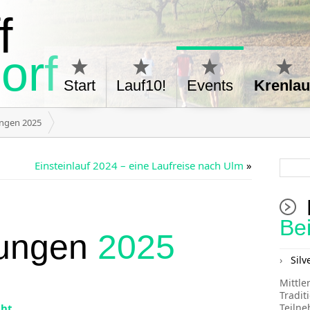
f
orf
Start
Lauf10!
Events
Krenlau
ungen 2025
Einsteinlauf 2024 – eine Laufreise nach Ulm
»
Be
tungen
2025
Silv
Mittle
Tradit
cht
.
Teiln