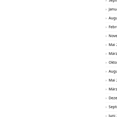
Sept
Janu
Augu
Febr
Nov
Mai 
März
Okto
Augu
Mai 
März
Dez
Sept
Juni