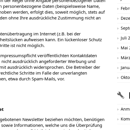
t in der Regel ohne Angabe personenbezogener Daten
en personenbezogene Daten (beispielsweise Name,
Febr
hoben werden, erfolgt dies, soweit möglich, stets auf
erden ohne Ihre ausdrückliche Zustimmung nicht an
Dez
Sept
atenübertragung im Internet (z.B. bei der
Juli 
heitslücken aufweisen kann. Ein lückenloser Schutz
itte ist nicht möglich.
Mai 
mpressumspflicht veröffentlichten Kontaktdaten
März
 nicht ausdrücklich angeforderter Werbung und
mit ausdrücklich widersprochen. Die Betreiber der
Janu
rechtliche Schritte im Falle der unverlangten
Okto
n, etwa durch Spam-Mails, vor.
et
Anm
Kom
ngebotenen Newsletter beziehen möchten, benötigen
e sowie Informationen, welche uns die Überprüfung