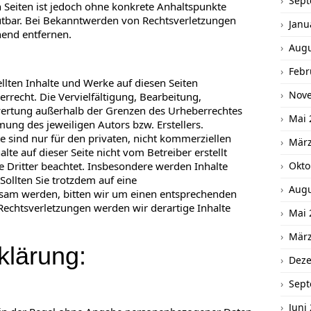
Sept
en Seiten ist jedoch ohne konkrete Anhaltspunkte
utbar. Bei Bekanntwerden von Rechtsverletzungen
Janu
end entfernen.
Augu
Febr
ellten Inhalte und Werke auf diesen Seiten
Nov
recht. Die Vervielfältigung, Bearbeitung,
wertung außerhalb der Grenzen des Urheberrechtes
Mai 
mung des jeweiligen Autors bzw. Erstellers.
 sind nur für den privaten, nicht kommerziellen
März
lte auf dieser Seite nicht vom Betreiber erstellt
 Dritter beachtet. Insbesondere werden Inhalte
Okto
 Sollten Sie trotzdem auf eine
Augu
sam werden, bitten wir um einen entsprechenden
echtsverletzungen werden wir derartige Inhalte
Mai 
März
klärung:
Dez
Sept
Juni