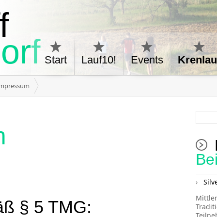
f
orf
Start
Lauf10!
Events
Krenlau
Impressum
m
Be
Silv
Mittle
ß § 5 TMG:
Tradit
Teiln