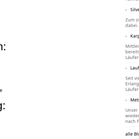
Silv
Zum zw
dabei.
Kar
h:
Mittle
bereit
Läufer
Lau
Seit v
Erlang
Läufer
de
Met
g:
Unser 
wieder
nach F
h
alle Bl