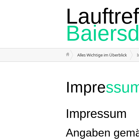
Lauftref
Baiersd
Alles Wichtige im Überblick
Impre
ssu
Impressum
Angaben gemä