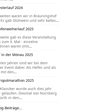
esterlauf 2024
eiten waren wir in Bräuningshof
 Es gab Glühwein und sehr kaltes
...
pfenweiherlauf 2025
rweile gab es diese Veranstaltung
s zum 9. Mal - einzelne
Innen waren (mit
...
f in der Mönau 2025
ielen Jahren sind wir bei dem
er Event dabei: Als Helfer und als
 mit den
...
ropolmarathon 2025
Klassiker wurde auch dies Jahr
 gelaufen. Diesmal von Nürnberg
ürth in den
...
og-Beiträge...