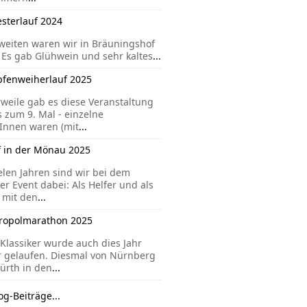
esterlauf 2024
eiten waren wir in Bräuningshof
 Es gab Glühwein und sehr kaltes
...
pfenweiherlauf 2025
rweile gab es diese Veranstaltung
s zum 9. Mal - einzelne
Innen waren (mit
...
f in der Mönau 2025
ielen Jahren sind wir bei dem
er Event dabei: Als Helfer und als
 mit den
...
ropolmarathon 2025
Klassiker wurde auch dies Jahr
 gelaufen. Diesmal von Nürnberg
ürth in den
...
og-Beiträge...