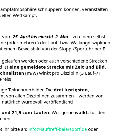
kampfatmosphäre schnuppern können, veranstalten
tuellen Wettkampf.
 – vom
25. April bis einschl. 2. Mai
– zu einem selbst
ine (oder mehrere) der Lauf- bzw. Walkingdisziplinen
it einem Beweisbild von der Stopp-/Sportuhr per E-
l gelaufen werden oder auch verschiedene Strecken
d ist
eine gemeldete Strecke mit Zeit
und Bild
.
Schnellste
n (m/w) winkt pro Disziplin (3 Lauf–/1
Preis!
tige Teilnehmerbilder. Die
drei lustigsten,
mt von allen Disziplinen zusammen – werden von
 natürlich würdevoll veröffentlicht!
 und 21,5 zum Laufen
. Wer gerne
walkt
, für den
ehen.
 ihr bitte an:
info@lauftreff-baiersdorf.de
oder