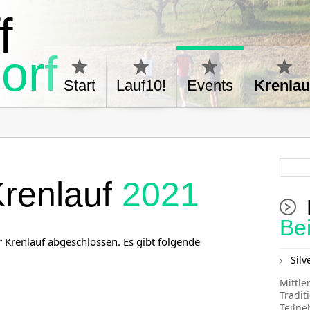
f
orf
Start
Lauf10!
Events
Krenlau
 Krenlauf
2021
Be
r Krenlauf abgeschlossen. Es gibt folgende
Silv
Mittle
Tradit
Teiln