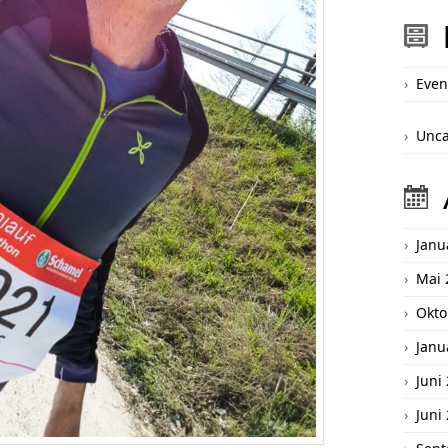
Even
Unca
Janu
Mai 
Okto
Janu
Juni
Juni