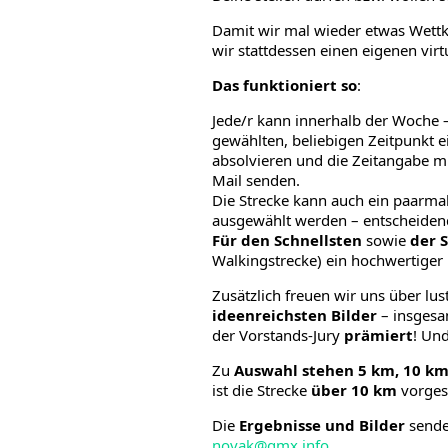
Damit wir mal wieder etwas Wett
wir stattdessen einen eigenen vir
Das funktioniert so
:
Jede/r kann innerhalb der Woche
gewählten, beliebigen Zeitpunkt e
absolvieren und die Zeitangabe m
Mail senden.
Die Strecke kann auch ein paarma
ausgewählt werden – entscheiden
Für den Schnellsten
sowie
der 
Walkingstrecke) ein hochwertiger 
Zusätzlich freuen wir uns über lus
ideenreichsten Bilder
– insgesa
der Vorstands-Jury
prämiert
! Und
Zu
Auswahl stehen 5 km, 10 km
ist die Strecke
über 10 km
vorges
Die
Ergebnisse und Bilder
sendet
novak@gmx.info