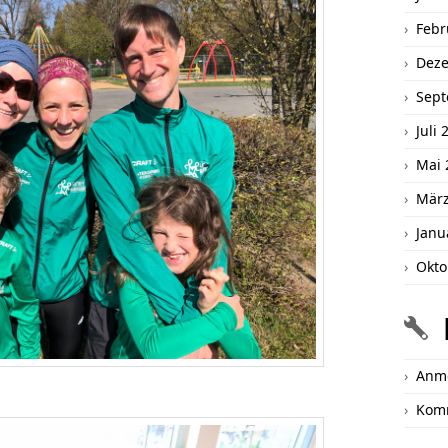
Febr
Dez
Sept
Juli 
Mai 
März
Janu
Okto
Anm
Kom