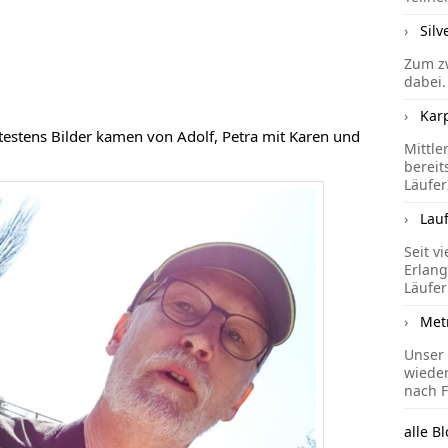
Silv
Zum zw
dabei.
Kar
testens Bilder kamen von Adolf, Petra mit Karen und
Mittle
bereit
Läufer
Lau
Seit v
Erlang
Läufer
Met
Unser 
wieder
nach F
alle Bl