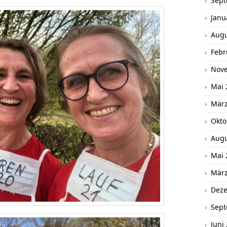
Sept
Janu
Augu
Febr
Nov
Mai 
März
Okto
Augu
Mai 
März
Dez
Sept
Juni