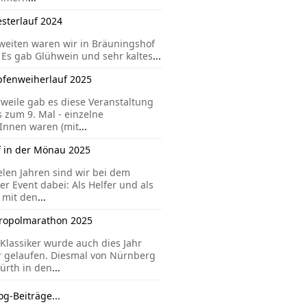
esterlauf 2024
eiten waren wir in Bräuningshof
 Es gab Glühwein und sehr kaltes
...
pfenweiherlauf 2025
rweile gab es diese Veranstaltung
s zum 9. Mal - einzelne
Innen waren (mit
...
f in der Mönau 2025
ielen Jahren sind wir bei dem
er Event dabei: Als Helfer und als
 mit den
...
ropolmarathon 2025
Klassiker wurde auch dies Jahr
 gelaufen. Diesmal von Nürnberg
ürth in den
...
og-Beiträge...