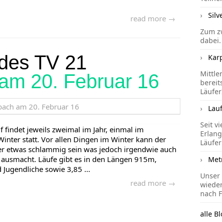
Silv
read more →
Zum zw
dabei.
 des TV 21
Kar
Mittle
am 20. Februar 16
bereit
Läufer
Lau
Seit v
findet jeweils zweimal im Jahr, einmal im
Erlang
inter statt. Vor allen Dingen im Winter kann der
Läufer
der etwas schlammig sein was jedoch irgendwie auch
 ausmacht. Läufe gibt es in den Längen 915m,
Met
ugendliche sowie 3,85 ...
Unser 
read more →
wieder
nach F
alle Bl