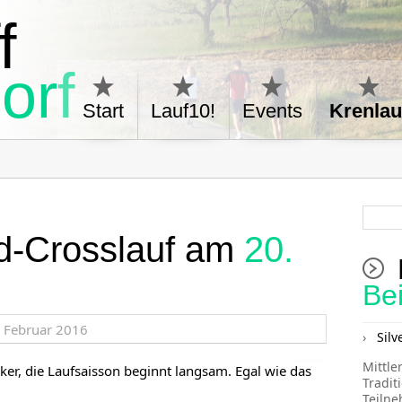
f
orf
Start
Lauf10!
Events
Krenlau
ld-Crosslauf am
20.
6
Be
Silv
Mittle
iker, die Laufsaisson beginnt langsam. Egal wie das
Tradit
Teiln