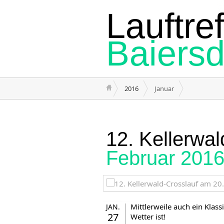
Lauftref
Baiersd
2016
Januar
12. Kellerwa
Februar 201
Mittlerweile auch ein Klass
JAN.
27
Wetter ist!