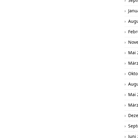
Sept
Janu
Augu
Febr
Nov
Mai 
März
Okto
Augu
Mai 
März
Dez
Sept
Juni