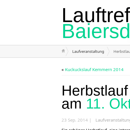
Lauftref
Baiersd
Laufveranstaltung
Herbstlau
«
Kuckuckslauf Kemmern 2014
Herbstlauf
am
11. Ok
23 Sep. 2014 |
Laufveranstaltun