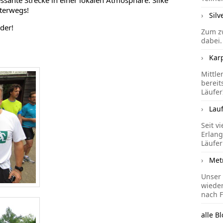
essante Strecke in einer lokalen Atmosphäre. Silke
nterwegs!
Silv
der!
Zum zw
dabei.
Kar
Mittle
bereit
Läufer
Lau
Seit v
Erlang
Läufer
Met
Unser 
wieder
nach F
alle Bl