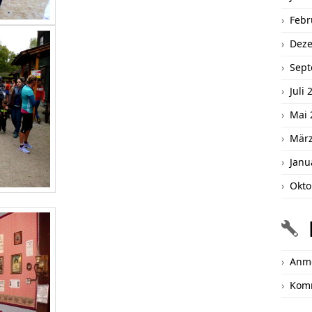
Febr
Dez
Sept
Juli 
Mai 
März
Janu
Okto
Anm
Kom