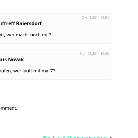
Okt. 3,2014 08:54
uftreff Baiersdorf
ritt, wer macht noch mit?
Sep. 26,2014 10:09
aus Novak
ufen, wer läuft mit mir 7?
comment.
Benifizlauf Aktion gegen Krebs
»