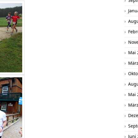
Sept
Janu
Augu
Febr
Nov
Mai 
März
Okto
Augu
Mai 
März
Dez
Sept
Juni