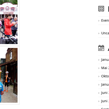
Even
Unca
Janu
Mai 
Okto
Janu
Juni
Juni