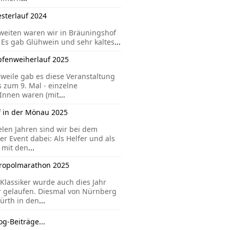
esterlauf 2024
eiten waren wir in Bräuningshof
 Es gab Glühwein und sehr kaltes
...
pfenweiherlauf 2025
rweile gab es diese Veranstaltung
s zum 9. Mal - einzelne
Innen waren (mit
...
f in der Mönau 2025
ielen Jahren sind wir bei dem
er Event dabei: Als Helfer und als
 mit den
...
ropolmarathon 2025
Klassiker wurde auch dies Jahr
 gelaufen. Diesmal von Nürnberg
ürth in den
...
og-Beiträge...