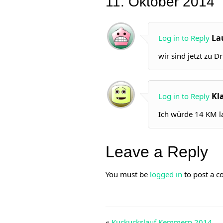
11. Oktober 2014
”
La
Log in to Reply
wir sind jetzt zu D
Kl
Log in to Reply
Ich würde 14 KM la
Leave a Reply
You must be
logged in
to post a 
«
Kuckuckslauf Kemmern 2014