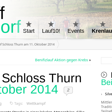
f
orf
Start
Lauf10!
Events
Krenlau
f Schloss Thurn am 11. Oktober 2014
Benifizlauf Aktion gegen Krebs
»
 Schloss Thurn
Be
tober 2014
2
Silv
Mittle
g
Tags:
Wettkampf
Tradit
Teiln